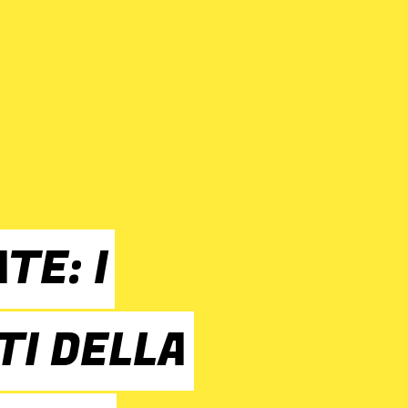
TE: I
TI DELLA