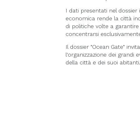
I dati presentati nel dossier
economica rende la città ino
di politiche volte a garantire
concentrarsi esclusivamente 
Il dossier "Ocean Gate" invi
l'organizzazione dei grandi 
della città e dei suoi abitanti
PUBBLICAZIONE:
NOVEMBRE
A CURA DI:
LORENZO AZZOL