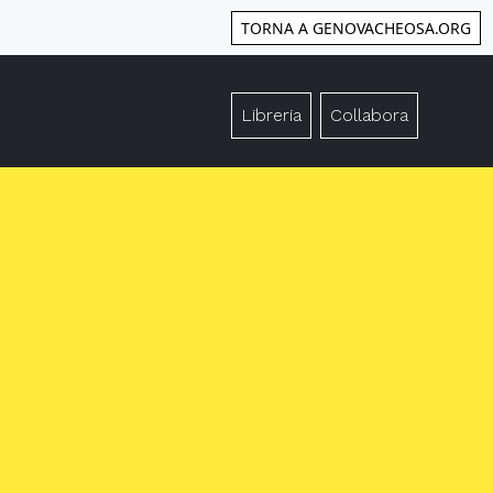
TORNA A GENOVACHEOSA.ORG
Libreria
Collabora