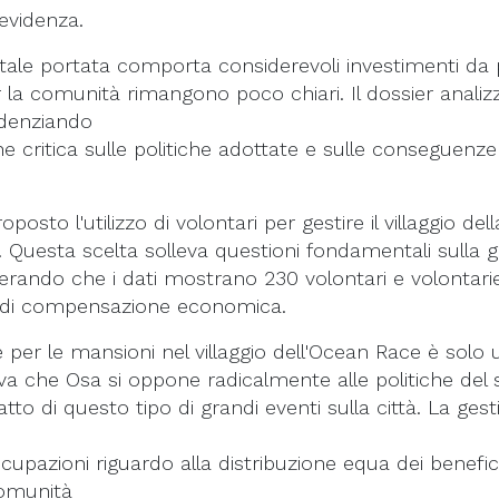
evidenza.
 tale portata comporta considerevoli investimenti da p
per la comunità rimangono poco chiari. Il dossier anali
idenziando
one critica sulle politiche adottate e sulle conseguen
posto l'utilizzo di volontari per gestire il villaggio 
 Questa scelta solleva questioni fondamentali sulla giu
erando che i dati mostrano 230 volontari e volontarie
a di compensazione economica.
er le mansioni nel villaggio dell'Ocean Race è solo un
ova che Osa si oppone radicalmente alle politiche del
tto di questo tipo di grandi eventi sulla città. La ge
upazioni riguardo alla distribuzione equa dei benefici 
comunità